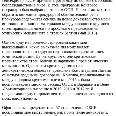
Генсекретаря ООН приняла Программу по борьбе с массовым
безгражданством в мире. В этой программе Конгресс
неграждан был выбран партнером ООН. На эти факты хотел
обратить внимание прокурор? В обвинительной речи
прокурора содержится ссылка на новое доказательство моей
виновности – записи материалов международного круглого
стола правозащитников по проблемам преследования
этнических меньшинств в странах Балтии (май 2015).
Однако суду не продемонстрировали какие мои
высказывания, какие высказывания моих коллег
правозащитников из других стран являются разжиганием
этнической розни. Да, на круглом столе критиковали
правительства стран Балтии за нарушение прав этнических
меньшинств. Однако эта критика дозволена в
демократическом обществе, дозволена Конституцией Латвии,
ее международными договорами. Критика, прозвучавшая на
международном круглом столе в мае 2015 г. была
воспроизведена мною на сессиях ОБСЕ в Варшаве и в Вене
«Гуманитарное измерение в 2015, 2016 и 2017 гг. Я
предоставил суду и прокомментировал видеозапись одного из
моих выступлений.
Официальные представители 57 стран-членов ОБСЕ
восприняли мое выступление, как проявление демократии,