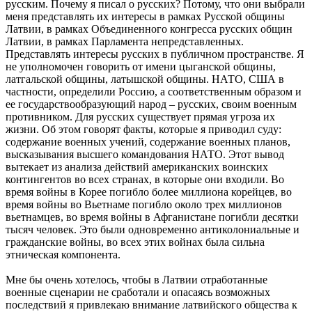
русским. Почему я писал о русских? Потому, что они выбрали
меня представлять их интересы в рамках Русской общины
Латвии, в рамках Объединенного конгресса русских общин
Латвии, в рамках Парламента непредставленных.
Представлять интересы русских в публичном пространстве. Я
не уполномочен говорить от имени цыганской общины,
латгальской общины, латышской общины. НАТО, США в
частности, определили Россию, а соответственным образом и
ее государствообразующий народ – русских, своим военным
противником. Для русских существует прямая угроза их
жизни. Об этом говорят факты, которые я приводил суду:
содержание военных учений, содержание военных планов,
высказывания высшего командования НАТО. Этот вывод
вытекает из анализа действий американских воинских
контингентов во всех странах, в которые они входили. Во
время войны в Корее погибло более миллиона корейцев, во
время войны во Вьетнаме погибло около трех миллионов
вьетнамцев, во время войны в Афганистане погибли десятки
тысяч человек. Это были одновременно антиколониальные и
гражданские войны, во всех этих войнах была сильна
этническая компонента.
Мне бы очень хотелось, чтобы в Латвии отработанные
военные сценарии не сработали и опасаясь возможных
последствий я привлекаю внимание латвийского общества к