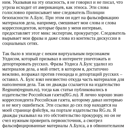
ним. Указывая на эту опасность, я не говорил и не писал, что
угроза исходит от американцев, как этноса. Эти слова
голословно приписывает мне следователь Полиции
безопасности А.Булс. При этом он идет на фальсификацию
материалов дела, например, смешивает мои слова и слова
корреспондентов, которые брали у меня интервью,
предоставляет этот микс экспертам, прокуратуре. Следователь
вырывает мои фразы и даже слова из контекста дискуссии в
социальных сетях.
Так было в эпизоде с неким виртуальным персонажем
Улдисом, который призывал в интернете уничтожать и
депортировать русских. Фразы Улдиса А.Булс удалил из
материалов дела, а мой ответ, в котором я, достаточно
вежливо, возражал против геноцида и депортаций русских –
оставил. А. Булс взял неизвестно откуда часть материалов для
наполнения дела. Так он дважды ссылается на издательство
Regnum(regnum.ru), тогда как статьи публиковались в
издательстве Российская газета(RG.ru). Я лично хорошо знаю
корреспондента Российская газета, которому давал интервью
и не могу ошибиться. Эти ссылки до сих пор находятся на
моей странице фэйсбук, на портале издательства RG.ru. Я
дважды указывал на это обстоятельство прокурору, но он не
счел нужным проверить первоисточник, а смотрел
фальсифицированные материалы А.Булса, а в обвинительном