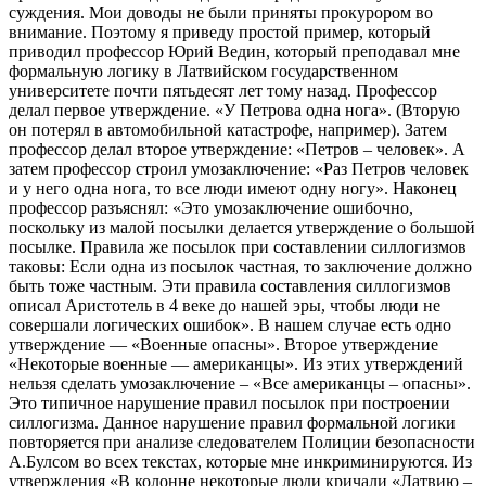
суждения. Мои доводы не были приняты прокурором во
внимание. Поэтому я приведу простой пример, который
приводил профессор Юрий Ведин, который преподавал мне
формальную логику в Латвийском государственном
университете почти пятьдесят лет тому назад. Профессор
делал первое утверждение. «У Петрова одна нога». (Вторую
он потерял в автомобильной катастрофе, например). Затем
профессор делал второе утверждение: «Петров – человек». А
затем профессор строил умозаключение: «Раз Петров человек
и у него одна нога, то все люди имеют одну ногу». Наконец
профессор разъяснял: «Это умозаключение ошибочно,
поскольку из малой посылки делается утверждение о большой
посылке. Правила же посылок при составлении силлогизмов
таковы: Если одна из посылок частная, то заключение должно
быть тоже частным. Эти правила составления силлогизмов
описал Аристотель в 4 веке до нашей эры, чтобы люди не
совершали логических ошибок». В нашем случае есть одно
утверждение — «Военные опасны». Второе утверждение
«Некоторые военные — американцы». Из этих утверждений
нельзя сделать умозаключение – «Все американцы – опасны».
Это типичное нарушение правил посылок при построении
силлогизма. Данное нарушение правил формальной логики
повторяется при анализе следователем Полиции безопасности
А.Булсом во всех текстах, которые мне инкриминируются. Из
утверждения «В колонне некоторые люди кричали «Латвию –