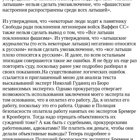
латышам» нельзя сделать умозаключение, что «фашистские
настроения распространены среди всех латышей».
Из утверждения, что «некоторые люди ходят к памятнику
Свободы ради поклонения легионерам войск Ваффен СС»
также нельзя сделать вывод о том, что «Все латыши
поклонники фашизма». Из утверждения, что «латышские
журналисты (то есть некоторые латыши) негативно относятся
к русским» нельзя сделать умозаключение, что «все латыши
плохо относятся к русским». И далее, по всем остальным
эпизодам совершаются такие же ошибки. Я не буду их еще раз
повторять суду, поскольку ранее уже подробно разбирал в
своих показаниях.На существование логических ошибок
ссылается и приглашенный мною для анализа текста
высказываний эксперт Николай Гуданец из Бюро
независимых экспертиз. Однако прокуратура отвергает
возможность использования заключения моего эксперта на
том основании, что я оплатил его работу. Да, я оплатил его
работу, поскольку это его работа. Однако и Полиция
безопасности оплатила работу нанятых ею экспертов Бремере
и Кронберги. Тогда надо отрицать объективность их
суждений тоже? А как быть с судебными, прокурорскими
работниками, адвокатами? Не платить им деньги, чтобы они
делали объективные выводы? Теперь подробнее о
привлеченных Полицией безопасности экспертах Бремене и