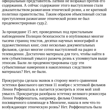
официальный представитель Латвии не возражал против его
содержания. А сейчас содержание этого выступления стали
доказательством разжигания этнической розни, а не критикой
политики правительства. Таким образом объективный состав
преступления разжигание этнической розни не был
продемонстрирован суду.2.
За прошедшие 15 лет, проведенных под пристальным
наблюдением Полиции безопасности я опубликовал многие
тысячи страниц текстов, десятки научных монографий и
художественных книг, снял несколько документальных
фильмов, сделал многие сотни выступлений на радио и
телевидении. Достаточно материала для того, чтобы найти в
нем субъективный умысел разжечь рознь к упомянутым выше
этносам. Были ли продемонстрированы суду эти
субъективные намерения в накопленных следствием
материалах? Нет, не были.
Прокуратура сделала экивок в сторону моего сравнения
эстетики факельного шествия 11 ноября с эстетикой фильмов
Ленни Рифеншталь и пытается усмотреть в этом мой злой
умысел. Прокуратура разобрала эстетику великого режиссера
Ленни Риффеншталь, например, фильма Олимпия,
посвященного олимпиаде в Мюнхене, нашла в нем что-то
возбуждающее этническую рознь? Нет. Риффеншталь была