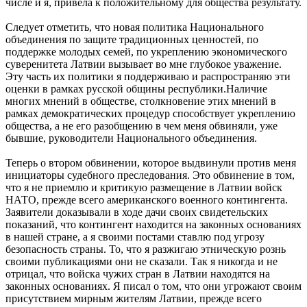
числе и я, привела к положительному для общества результату.
Следует отметить, что новая политика Национального
объединения по защите традиционных ценностей, по
поддержке молодых семей, по укреплению экономического
суверенитета Латвии вызывает во мне глубокое уважение.
Эту часть их политики я поддерживаю и распространяю эти
оценки в рамках русской общины республики.Наличие
многих мнений в обществе, столкновение этих мнений в
рамках демократических процедур способствует укреплению
общества, а не его разобщению в чем меня обвиняли, уже
бывшие, руководители Национального объединения.
Теперь о втором обвинении, которое выдвинули против меня
инициаторы судебного преследования. Это обвинение в том,
что я не приемлю и критикую размещение в Латвии войск
НАТО, прежде всего американского военного контингента.
Заявители доказывали в ходе дачи своих свидетельских
показаний, что контингент находится на законных основаниях
в нашей стране, а я своими постами ставлю под угрозу
безопасность страны. То, что я разжигаю этническую рознь
своими публикациями они не сказали. Так я никогда и не
отрицал, что войска чужих стран в Латвии находятся на
законных основаниях. Я писал о том, что они угрожают своим
присутствием мирным жителям Латвии, прежде всего