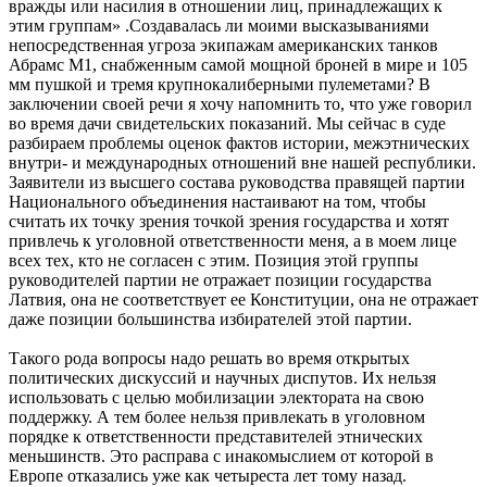
вражды или насилия в отношении лиц, принадлежащих к
этим группам» .Создавалась ли моими высказываниями
непосредственная угроза экипажам американских танков
Абрамс М1, снабженным самой мощной броней в мире и 105
мм пушкой и тремя крупнокалиберными пулеметами? В
заключении своей речи я хочу напомнить то, что уже говорил
во время дачи свидетельских показаний. Мы сейчас в суде
разбираем проблемы оценок фактов истории, межэтнических
внутри- и международных отношений вне нашей республики.
Заявители из высшего состава руководства правящей партии
Национального объединения настаивают на том, чтобы
считать их точку зрения точкой зрения государства и хотят
привлечь к уголовной ответственности меня, а в моем лице
всех тех, кто не согласен с этим. Позиция этой группы
руководителей партии не отражает позиции государства
Латвия, она не соответствует ее Конституции, она не отражает
даже позиции большинства избирателей этой партии.
Такого рода вопросы надо решать во время открытых
политических дискуссий и научных диспутов. Их нельзя
использовать с целью мобилизации электората на свою
поддержку. А тем более нельзя привлекать в уголовном
порядке к ответственности представителей этнических
меньшинств. Это расправа с инакомыслием от которой в
Европе отказались уже как четыреста лет тому назад.