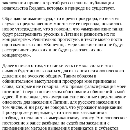
заключении привел в третий раз ссылки на публикации
издательства Regnum, которых в природе не существует.
Обращаю внимание суда, что в речи прокурора, во всяком
случае в представленном мне тексте ее перевода, появилось
новое утверждение, что я говорил, что «американские танки
будут расстреливать русских в Латвии и развозить их по
концлагерям». Решительно протестую, в тексте моего поста
однозначно сказано: «Конечно, американские танки не будут
расстреливать русских и не будут развозить их по
концлагерям».
Далее я писал о том, что танки есть символ силы и этот
символ будет использоваться для оказания психологического
давления на русскую общину. Таким образом в
обвинительном выступлении прокурора мне приписаны
слова, которые я не говорил. Это прямая фальсификация моей
позиции.Теперь о логическом обосновании обвинений в мой
адрес. Я утверждал, что американские военные представляют
опасность для населения Латвии, для русского населения в
том числе. Я ни разу не говорил, что угрожают американцы.
Прокурор же утверждает, что этим высказыванием я
возбуждал ненависть к американскому этносу. Это логическое
построение я ранее разбирал на судебном заседании с
применением методов выделения предикатов и субъектов