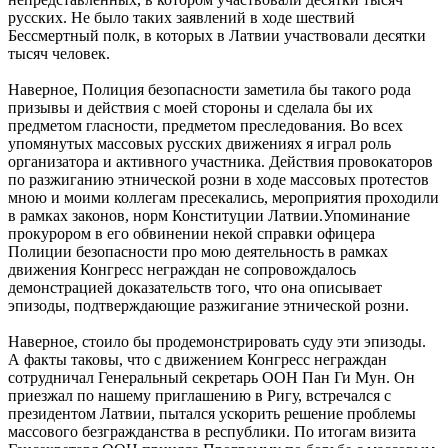
русских. Не было таких заявлений в ходе шествий
Бессмертный полк, в которых в Латвии участвовали десятки
тысяч человек.
Наверное, Полиция безопасности заметила бы такого рода
призывы и действия с моей стороны и сделала бы их
предметом гласности, предметом преследования. Во всех
упомянутых массовых русских движениях я играл роль
организатора и активного участника. Действия провокаторов
по разжиганию этнической розни в ходе массовых протестов
мною и моими коллегам пресекались, мероприятия проходили
в рамках законов, норм Конституции Латвии.Упоминание
прокурором в его обвинении некой справки офицера
Полиции безопасности про мою деятельность в рамках
движения Конгресс неграждан не сопровождалось
демонстрацией доказательств того, что она описывает
эпизоды, подтверждающие разжигание этнической розни.
Наверное, стоило бы продемонстрировать суду эти эпизоды.
А факты таковы, что с движением Конгресс неграждан
сотрудничал Генеральный секретарь ООН Пан Ги Мун. Он
приезжал по нашему приглашению в Ригу, встречался с
президентом Латвии, пытался ускорить решение проблемы
массового безгражданства в республики. По итогам визита