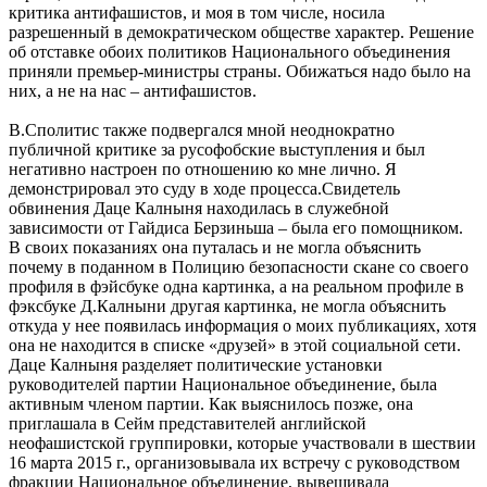
критика антифашистов, и моя в том числе, носила
разрешенный в демократическом обществе характер. Решение
об отставке обоих политиков Национального объединения
приняли премьер-министры страны. Обижаться надо было на
них, а не на нас – антифашистов.
В.Сполитис также подвергался мной неоднократно
публичной критике за русофобские выступления и был
негативно настроен по отношению ко мне лично. Я
демонстрировал это суду в ходе процесса.Свидетель
обвинения Даце Калныня находилась в служебной
зависимости от Гайдиса Берзиньша – была его помощником.
В своих показаниях она путалась и не могла объяснить
почему в поданном в Полицию безопасности скане со своего
профиля в фэйсбуке одна картинка, а на реальном профиле в
фэксбуке Д.Калныни другая картинка, не могла объяснить
откуда у нее появилась информация о моих публикациях, хотя
она не находится в списке «друзей» в этой социальной сети.
Даце Калныня разделяет политические установки
руководителей партии Национальное объединение, была
активным членом партии. Как выяснилось позже, она
приглашала в Сейм представителей английской
неофашистской группировки, которые участвовали в шествии
16 марта 2015 г., организовывала их встречу с руководством
фракции Национальное объединение, вывешивала