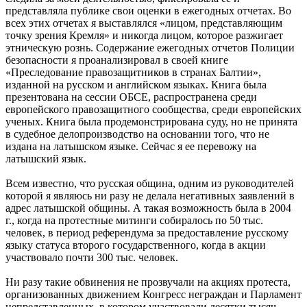
представляла публике свои оценки в ежегодных отчетах. Во
всех этих отчетах я выставлялся «лицом, представляющим
точку зрения Кремля» и никогда лицом, которое разжигает
этническую рознь. Содержание ежегодных отчетов Полиции
безопасности я проанализировал в своей книге
«Преследование правозащитников в странах Балтии»,
изданной на русском и английском языках. Книга была
презентована на сессии ОБСЕ, распространена среди
европейского правозащитного сообщества, среди европейских
ученых. Книга была продемонстрирована суду, но не принята
в судебное делопроизводство на основании того, что не
издана на латышском языке. Сейчас я ее перевожу на
латышский язык.
Всем известно, что русская община, одним из руководителей
которой я являюсь ни разу не делала негативных заявлений в
адрес латышской общины. А такая возможность была в 2004
г., когда на протестные митинги собиралось по 50 тыс.
человек, в период референдума за предоставление русскому
языку статуса второго государственного, когда в акции
участвовало почти 300 тыс. человек.
Ни разу такие обвинения не прозвучали на акциях протеста,
организованных движением Конгресс неграждан и Парламент
непредставленных, в котором участвовали десятки тысяч