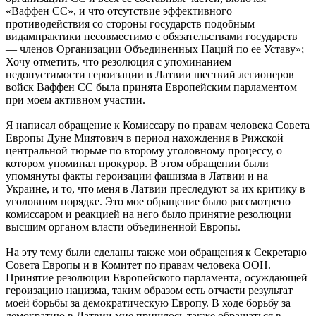
«Ваффен СС», и что отсутствие эффективного
противодействия со стороны государств подобным
видампрактики несовместимо с обязательствами государств
— членов Организации Объединенных Наций по ее Уставу»;
Хочу отметить, что резолюция с упоминанием
недопустимости героизации в Латвии шествий легионеров
войск Ваффен СС была принята Европейским парламентом
при моем активном участии.
Я написал обращение к Комиссару по правам человека Совета
Европы Дуне Миятович в период нахождения в Рижской
центральной тюрьме по второму уголовному процессу, о
котором упоминал прокурор. В этом обращении были
упомянуты факты героизации фашизма в Латвии и на
Украине, и то, что меня в Латвии преследуют за их критику в
уголовном порядке. Это мое обращение было рассмотрено
комиссаром и реакцией на него было принятие резолюции
высшим органом власти объединенной Европы.
На эту тему были сделаны также мои обращения к Секретарю
Совета Европы и в Комитет по правам человека ООН.
Принятие резолюции Европейского парламента, осуждающей
героизацию нацизма, таким образом есть отчасти результат
моей борьбы за демократическую Европу. В ходе борьбу за
демократию в Латвии мне пришлось также обращаться в