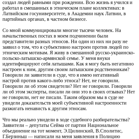
создал людей равными при рождении. Всю жизнь я учился и
работал в смешанных в этническом плане коллективах: в
Латвийском госуниверситете, в Академии наук Латвии, в
партийных органах, в частном бизнесе.
Со мной коммуницировали многие тысячи человек. На
начальственных постах в моем подчинении были
представители разных этносов. Ни один из них ни разу не
заявил о том, что я субъективно настроен против людей по
этническим мотивам. Я живу в смешанной русско-украинско-
польско-латышско-армянской семье. У меня внуки
идентифицируют себя латышами. Как я могу быть негативно
настроен к ним, другим своим латышским родственникам?
Говорили ли заявители в суде, что я имею негативный
настрой против какого-либо этноса? Нет, не говорили.
Говорили ли об этом свидетели? Нет не говорили. Говорили
ли об этом эксперты, писали ли они это в своих отзывах? Нет
не говорили, нет не писали. Таким образом мы в суде не
увидели доказательств моей субъективной настроенности
разжигать ненависть к другим этносам.
Что мы реально увидели в ходе судебного разбирательства?
Заявители – депутаты Сейма от партии Национальное
объединение на тот момент, Э.Цилинский, В.Сполитис,
Г.Берзиньш — написали на меня заявления в Полицию