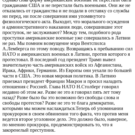
гражданами США и не перестали быть военными. Они же не
отказались от гражданства и не подали в отставку со службы
ни перед, ни после совершения ими упомянутого
физиологического акта. Выходит, что морального осуждения
и административного наказания люди, совершившие этот
проступок, не заслуживают? Между тем, подобного рода
проступки американские военные уже совершались в Латвии
не раз. Мы помним возмущение мэра Вентспилса
А.Лембергса по этому поводу. Возвращаясь к пребыванию сил
НАТО и американских военных в Латвии, против которого я
протестовал. В последний год президент Трамп вывел
значительную часть американских войск из Афганистана,
Ирака, Африки, Германии. Из Европы они уехали по большей
части в США. Это новая мировая политика. В Латвию
приезжал президент Франции Макрон и просил наладить
отношения с Россией. Глава НАТО Н.Столберг говорил
недавно об этом же. Разве не это я говорил пять лет тому
назад? Разве было бы это возможно без свободы слова и
свободы протестов? Разве не это те блага демократии,
которыми мы можем наслаждаться.Теперь об упоминании
прокурором в своем обвинении того факта, что против меня
ведется второе уголовное дело. Это должно было, наверное,
по мнению прокурора, продемонстрировать то, что я
закоренелый преступник.