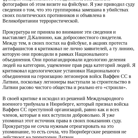
фотографии об этом визите на фэйсбуке. Я уже приводил суду
сведения о том, что это группировка замешана в убийствах
своих политических противников и объявлена в
Великобритании террористической.
Прокуратура не приняла во внимание эти сведения и
выставляет Д.Калниню, как добросовестного свидетеля.
Между тем, в своих постах на фэйсбуке, в акциях протеста
антифашистов я критиковал не лично заявителей, а ту линию,
которую они проводили в рамках Национального
объединения. Они пропагандировали идеологию деления
людей на категории, ущемление прав ряда категорий людей. Я
критиковал идеологические установки Национального
объединения на героизацию легионеров войск Ваффен СС в
Латвии, поскольку легионеры выступали за строительство в
Латвии расово чистого общества и реально его «строили».
В своей критике я исходил из решений Международного
военного трибунала в Нюрнберге, который признал войска
Ваффен СС преступной организаций, равно как и всех
членов, которые в них вступили добровольно. Я уже
упоминал этот источник права в своих показаниях суду.
Прокуратура не сочла нужным отреагировать на это
упоминание, то есть сочла, что Нюрнбергские решения не
действуют на территории Латвии.