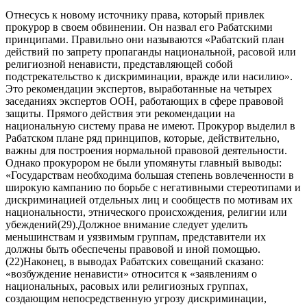
Отнесусь к новому источнику права, который привлек
прокурор в своем обвинении. Он назвал его Рабатскими
принципами. Правильно они называются «Рабатский план
действий по запрету пропаганды национальной, расовой или
религиозной ненависти, представляющей собой
подстрекательство к дискриминации, вражде или насилию».
Это рекомендации экспертов, выработанные на четырех
заседаниях экспертов ООН, работающих в сфере правовой
защиты. Прямого действия эти рекомендации на
национальную систему права не имеют. Прокурор выделил в
Рабатском плане ряд принципов, которые, действительно,
важны для построения нормальной правовой деятельности.
Однако прокурором не были упомянуты главный выводы:
«Государствам необходима большая степень вовлеченности в
широкую кампанию по борьбе с негативными стереотипами и
дискриминацией отдельных лиц и сообществ по мотивам их
национальности, этнического происхождения, религии или
убеждений(29).Должное внимание следует уделить
меньшинствам и уязвимым группам, представители их
должны быть обеспечены правовой и иной помощью.
(22)Наконец, в выводах Рабатских совещаний сказано:
«возбуждение ненависти» относится к «заявлениям о
национальных, расовых или религиозных группах,
создающим непосредственную угрозу дискриминации,