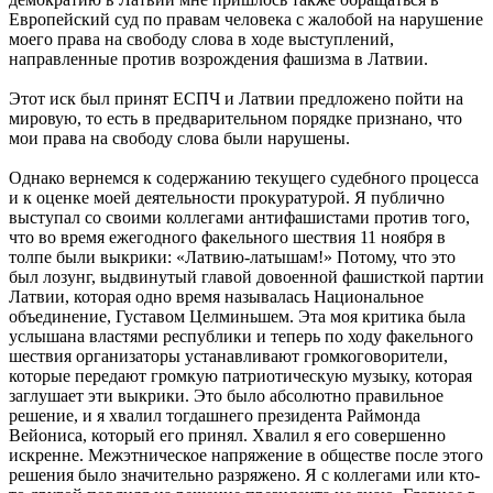
Европейский суд по правам человека с жалобой на нарушение
моего права на свободу слова в ходе выступлений,
направленные против возрождения фашизма в Латвии.
Этот иск был принят ЕСПЧ и Латвии предложено пойти на
мировую, то есть в предварительном порядке признано, что
мои права на свободу слова были нарушены.
Однако вернемся к содержанию текущего судебного процесса
и к оценке моей деятельности прокуратурой. Я публично
выступал со своими коллегами антифашистами против того,
что во время ежегодного факельного шествия 11 ноября в
толпе были выкрики: «Латвию-латышам!» Потому, что это
был лозунг, выдвинутый главой довоенной фашисткой партии
Латвии, которая одно время называлась Национальное
объединение, Густавом Целминьшем. Эта моя критика была
услышана властями республики и теперь по ходу факельного
шествия организаторы устанавливают громкоговорители,
которые передают громкую патриотическую музыку, которая
заглушает эти выкрики. Это было абсолютно правильное
решение, и я хвалил тогдашнего президента Раймонда
Вейониса, который его принял. Хвалил я его совершенно
искренне. Межэтническое напряжение в обществе после этого
решения было значительно разряжено. Я с коллегами или кто-