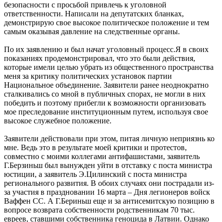
безопасности с просьбой привлечь к уголовной
ответственности. Написали на депутатских бланках,
демонстрирую свое высокое политическое положение и тем
самым оказывая давление на следственные органы.
По их заявлению и был начат уголовный процесс.Я в своих
показаниях продемонстрировал, что это были действия,
которые имели целью убрать из общественного пространства
меня за критику политических установок партии
Национальное объединение. Заявители ранее неоднократно
сталкивались со мной в публичных спорах, не могли в них
победить и поэтому прибегли к возможности организовать
мое преследование институционным путем, используя свое
высокое служебное положение.
Заявители действовали при этом, питая личную неприязнь ко
мне. Ведь это в результате моей критики и протестов,
совместно с моими коллегами антифашистами, заявитель
Г.Берзиньш был вынужден уйти в отставку с поста министра
юстиции, а заявитель Э.Цилинский с поста министра
регионального развития. В обоих случаях они пострадали из-
за участия в праздновании 16 марта – Дня легионеров войск
Ваффен СС. А Г.Бериньш еще и за антисемитскую позицию в
вопросе возврата собственности родственникам 70 тыс.
евреев, ставшими собственника геноцида в Латвии. Однако