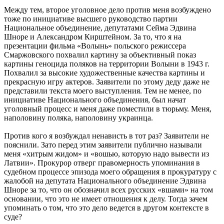
Между тем, второе уголовное дело против меня возбуждено
тоже по инициативе высшего руководство партии
Национальное объединение, депутатами Сейма Эдвина
Шноре и Александром Кирштейном. За то, что я на
презентации фильма «Волынь» польского режиссера
Смаржовского похвалил картину за объективный показ
картины геноцида поляков на территории Волыни в 1943 г.
Похвалил за высокие художественные качества картины и
прекрасную игру актеров. Заявители по этому деду даже не
представили текста моего выступления. Тем не менее, по
инициативе Национального объединения, был начат
уголовный процесс и меня даже поместили в тюрьму. Меня,
наполовину поляка, наполовину украинца.
Против кого я возбуждал ненависть в тот раз? Заявители не
пояснили. Зато перед этим заявители публично называли
меня «хитрым жидом» и «вошью, которую надо вывести из
Латвии». Прокурор отверг правомерность упоминания в
судебном процессе эпизода моего обращения в прокуратуру с
жалобой на депутата Национального объединение Эдвина
Шноре за то, что он обозначил всех русских «вшами» на том
основании, что это не имеет отношения к делу. Тогда зачем
упоминать о том, что это дело ведется в другом контексте в
суде?