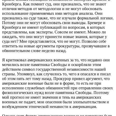
Кронберга. Как помнит суд, они признались, что не знают
отличия методов от методологии и не могут обосновать
использование применяемых ими методов анализа. Они
признались на суде также, что не изучали формальной логики.
Потому они не могут обосновать свои выводы. Бремере и
Кронберга не имеют публикаций по вопросам, в которых
представлены, как эксперты. Совсем не имеют. Можно ли
ожидать, что они могут принести новые знания, которые у
суда нет? Мне представляется, что не могут. Позволю себе
ответить на новые аргументы прокуратуры, прозвучавшие в
обвинительном слове неделю назад.
Я критиковал американских военных за то, что недавно они
мочились возле памятника Свободы и оскорбляли этим
действием символ государственной независимости нашей
страны. Упомянул, как случилось то, чего я опасался и писал
об этом пять лет тому назад. Прокурор привел аргумент, что
американские военные были не в форме, то есть не при
исполнении служебных обязанностей при отправлении своих
физиологических нужд возле памятника Свободы. Поэтому
мой прогноз не имеет значения и тень на американских
военных не падает, мои опасения были злопыхательством и
возбуждением этнической ненависти к американцам.
Однако сняв форму американские военные не перестали быть