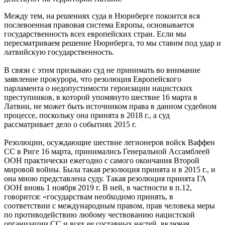
Между тем, на решениях суда в Нюрнберге покоится вся
послевоенная правовая система Европы, основывается
государственность всех европейских стран. Если мы
пересматриваем решение Нюрнберга, то мы ставим под удар и
латвийскую государственность.
В связи с этим призываю суд не принимать во внимание
заявление прокурора, что резолюция Европейского
парламента о недопустимости героизации нацистских
преступников, в которой упомянуто шествие 16 марта в
Латвии, не может быть источником права в данном судебном
процессе, поскольку она принята в 2018 г., а суд
рассматривает дело о событиях 2015 г.
Резолюции, осуждающие шествие легионеров войск Ваффен
СС в Риге 16 марта, принимались Генеральной Ассамблеей
ООН практически ежегодно с самого окончания Второй
мировой войны. Была такая резолюция принята и в 2015 г., и
она мною представлена суду. Такая резолюция принята ГА
ООН вновь 1 ноября 2019 г. В ней, в частности в п.12,
говорится: «государствам необходимо принять, в
соответствии с международным правом, прав человека меры
по противодействию любому чествованию нацистской
организации СС и всех ее составных частей, включая