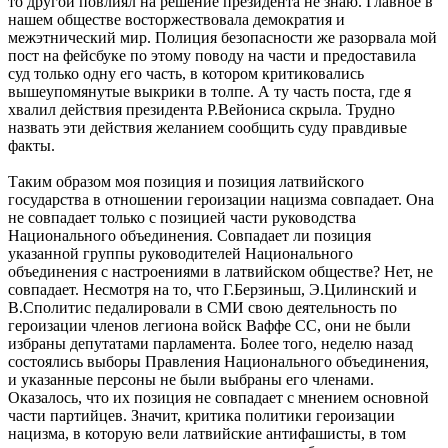
то другой повлиял на решение президента не знаю. Главное в
нашем обществе восторжествовала демократия и
межэтнический мир. Полиция безопасности же разорвала мой
пост на фейсбуке по этому поводу на части и предоставила
суд только одну его часть, в котором критиковались
вышеупомянутые выкрики в толпе. А ту часть поста, где я
хвалил действия президента Р.Вейониса скрыла. Трудно
назвать эти действия желанием сообщить суду правдивые
факты.
Таким образом моя позиция и позиция латвийского
государства в отношении героизации нацизма совпадает. Она
не совпадает только с позицией части руководства
Национального объединения. Совпадает ли позиция
указанной группы руководителей Национального
объединения с настроениями в латвийском обществе? Нет, не
совпадает. Несмотря на то, что Г.Берзиньш, Э.Цилинский и
В.Сполитис педалировали в СМИ свою деятельность по
героизации членов легиона войск Ваффе СС, они не были
избраны депутатами парламента. Более того, неделю назад
состоялись выборы Правления Национального объединения,
и указанные персоны не были выбраны его членами.
Оказалось, что их позиция не совпадает с мнением основной
части партийцев. Значит, критика политики героизации
нацизма, в которую вели латвийские антифашисты, в том