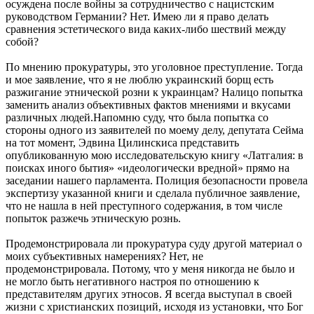
осуждена после войны за сотрудничество с нацистским
руководством Германии? Нет. Имею ли я право делать
сравнения эстетического вида каких-либо шествий между
собой?
По мнению прокуратуры, это уголовное преступление. Тогда
и мое заявление, что я не люблю украинский борщ есть
разжигание этнической розни к украинцам? Налицо попытка
заменить анализ объективных фактов мнениями и вкусами
различных людей.Напомню суду, что была попытка со
стороны одного из заявителей по моему делу, депутата Сейма
на тот момент, Эдвина Цилинскиса представить
опубликованную мою исследовательскую книгу «Латгалия: в
поисках иного бытия» «идеологически вредной» прямо на
заседании нашего парламента. Полиция безопасности провела
экспертизу указанной книги и сделала публичное заявление,
что не нашла в ней преступного содержания, в том числе
попыток разжечь этническую рознь.
Продемонстрировала ли прокуратура суду другой материал о
моих субъективных намерениях? Нет, не
продемонстрировала. Потому, что у меня никогда не было и
не могло быть негативного настроя по отношению к
представителям других этносов. Я всегда выступал в своей
жизни с христианских позиций, исходя из установки, что Бог