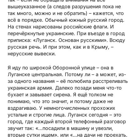
вышеуказанное (а следов разрушения пока не
так много, можно и не обратить) – кажется, что
всё в порядке. Обычный южный русский город.
На стенах нарисованы российские флаги. И
перечёркнутые украинские. При въезде в город
приписка: «Луганск. Основан русскими». Всюду
русская речь. И при этом, как и в Крыму, –
нерусские вывески.
Я иду по широкой Оборонной улице – она в
Луганске центральная. Потому ли – а может, из-
за одного названия – её полюбила расстреливать
украинская армия. Далеко позади меня что-то
бухает и завывает сирена. Я ещё толком не
понимаю, что это значит, и потому даже не
вздрагиваю. У немногочисленных прохожих
усталые и строгие лица. Луганск сегодня – это
город, где каждый второй телефонный разговор
звучит так: «…посадили в машину и увезли,
вторые сутки ищем», или «…на дачи не проехать,