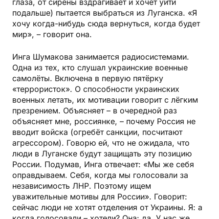
глаза, от сирены вздрагивает и хочет уйти
подальше) пытается выбраться из Луганска. «Я
хочу когда-нибудь сюда вернуться, когда будет
мир», – говорит она.
Инга Шумакова занимается радиосистемами.
Одна из тех, кто слушал украинские военные
самолёты. Включена в первую пятёрку
«террористок». О способности украинских
военных летать, их мотивации говорит с лёгким
презрением. Объясняет – в очередной раз
объясняет мне, россиянке, – почему Россия не
вводит войска (огребёт санкции, посчитают
агрессором). Говорю ей, что не ожидала, что
люди в Луганске будут защищать эту позицию
России. Подумав, Инга отвечает: «Мы же себя
оправдываем. Себя, когда мы голосовали за
независимость ЛНР. Поэтому ищем
уважительные мотивы для России». Говорит:
сейчас люди не хотят отделения от Украины. Я: а
когда голосовали – хотели? Она: да. У нас же