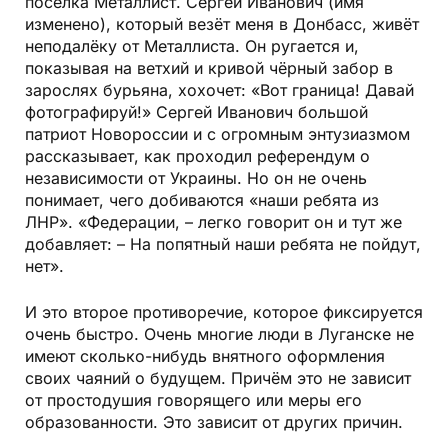
посёлка Металлист. Сергей Иванович (имя
изменено), который везёт меня в Донбасс, живёт
неподалёку от Металлиста. Он ругается и,
показывая на ветхий и кривой чёрный забор в
зарослях бурьяна, хохочет: «Вот граница! Давай
фотографируй!» Сергей Иванович большой
патриот Новороссии и с огромным энтузиазмом
рассказывает, как проходил референдум о
независимости от Украины. Но он не очень
понимает, чего добиваются «наши ребята из
ЛНР». «Федерации, – легко говорит он и тут же
добавляет: – На попятный наши ребята не пойдут,
нет».
И это второе противоречие, которое фиксируется
очень быстро. Очень многие люди в Луганске не
имеют сколько-нибудь внятного оформления
своих чаяний о будущем. Причём это не зависит
от простодушия говорящего или меры его
образованности. Это зависит от других причин.