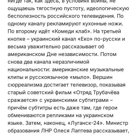
нигде так, как здесь, в условиях войны, не
ощущаешь тягостную пустоту, идеологическую
бесполезность российского телевидения. По
одному каналу рекламируют кухонные ножи.
По второму идёт «Комеди клаб». На третьей
кнопке – украинский канал «Еко» по-русски и
весьма уважительно рассказывает об
американском Дне независимости. Потом
снова два канала неразличимой
национальности: американские музыкальные
клипы и русскоязычное «мыло». Вершин
сюрреализма достигает телевизор, показывая
старый советский фильм «Отряд Трубачёва
сражается» с украинскими субтитрами –
причём субтитры есть даже там, где герои
обмениваются репликами на украинском
языке. Затем, наконец, «Луганск-24». Министр
образования ЛНР Олеся Лаптева рассказывает,