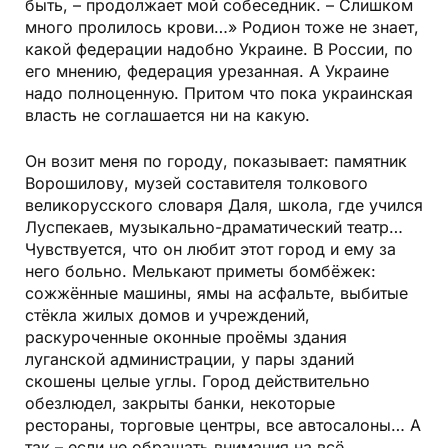
быть, – продолжает мой собеседник. – Слишком
много пролилось крови…» Родион тоже не знает,
какой федерации надобно Украине. В России, по
его мнению, федерация урезанная. А Украине
надо полноценную. Притом что пока украинская
власть не соглашается ни на какую.
Он возит меня по городу, показывает: памятник
Ворошилову, музей составителя толкового
великорусского словаря Даля, школа, где учился
Луспекаев, музыкально-драматический театр…
Чувствуется, что он любит этот город и ему за
него больно. Мелькают приметы бомбёжек:
сожжённые машины, ямы на асфальте, выбитые
стёкла жилых домов и учреждений,
раскуроченные оконные проёмы здания
луганской администрации, у пары зданий
скошены целые углы. Город действительно
обезлюдел, закрыты банки, некоторые
рестораны, торговые центры, все автосалоны… А
так – если не обращать внимания на всё