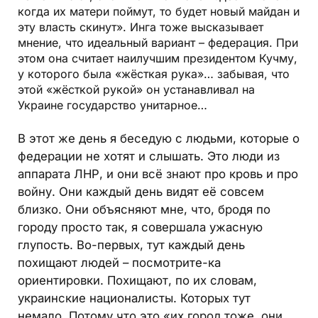
когда их матери поймут, то будет новый майдан и
эту власть скинут». Инга тоже высказывает
мнение, что идеальный вариант – федерация. При
этом она считает наилучшим президентом Кучму,
у которого была «жёсткая рука»… забывая, что
этой «жёсткой рукой» он устанавливал на
Украине государство унитарное…
В этот же день я беседую с людьми, которые о
федерации не хотят и слышать. Это люди из
аппарата ЛНР, и они всё знают про кровь и про
войну. Они каждый день видят её совсем
близко. Они объясняют мне, что, бродя по
городу просто так, я совершала ужасную
глупость. Во-первых, тут каждый день
похищают людей – посмотрите-ка
ориентировки. Похищают, по их словам,
украинские националисты. Которых тут
немало. Потому что это «их город тоже, они